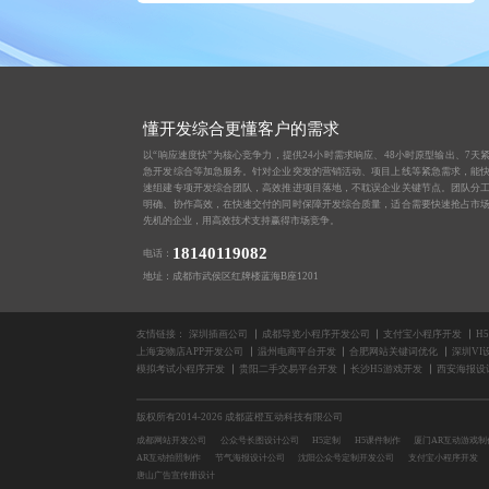
懂开发综合更懂客户的需求
以“响应速度快”为核心竞争力，提供24小时需求响应、48小时原型输出、7天
急开发综合等加急服务。针对企业突发的营销活动、项目上线等紧急需求，能
速组建专项开发综合团队，高效推进项目落地，不耽误企业关键节点。团队分
明确、协作高效，在快速交付的同时保障开发综合质量，适合需要快速抢占市
先机的企业，用高效技术支持赢得市场竞争。
18140119082
电话：
地址：成都市武侯区红牌楼蓝海B座1201
友情链接：
深圳插画公司
成都导览小程序开发公司
支付宝小程序开发
H
上海宠物店APP开发公司
温州电商平台开发
合肥网站关键词优化
深圳VI
模拟考试小程序开发
贵阳二手交易平台开发
长沙H5游戏开发
西安海报设
版权所有2014-2026 成都蓝橙互动科技有限公司
成都网站开发公司
公众号长图设计公司
H5定制
H5课件制作
厦门AR互动游戏制
AR互动拍照制作
节气海报设计公司
沈阳公众号定制开发公司
支付宝小程序开发
唐山广告宣传册设计