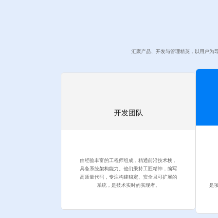
汇聚产品、开发与管理精英，以用户为
开发团队
由经验丰富的工程师组成，精通前沿技术栈，
具备系统架构能力。他们秉持工匠精神，编写
高质量代码，专注构建稳定、安全且可扩展的
是
系统，是技术实时的实现者。