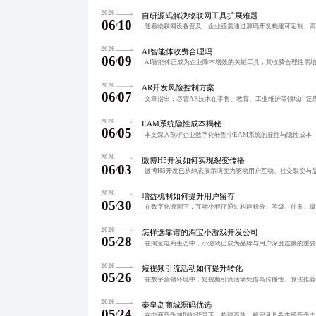
2026
自研源码解决物联网工具扩展难题
06
10
/
2026
AI智能体收费合理吗
06
09
/
2026
AR开发风险控制方案
06
07
/
2026
EAM系统隐性成本揭秘
06
05
/
2026
微博H5开发如何实现裂变传播
06
03
/
2026
增益机制如何提升用户留存
05
30
/
2026
怎样选靠谱的淘宝小游戏开发公司
05
28
/
2026
短视频引流活动如何提升转化
05
26
/
2026
秦皇岛商城源码优选
05
24
/