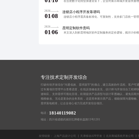
01
10
/
2026
连锁店小程序开发靠谱吗
01
08
/
2026
昆明定制软件贵吗
01
06
/
专注技术定制开发综合
打破传统开发综合“沟通低效、需求脱节”的痛点，建立高效协作流程。客户可
过专属项目管理平台查看进度，在线反馈修改意见，设计师与开发综合工程师
速响应。支持需求可视化呈现，前期提供产品原型与设计草图确认，避免后期
规模修改。无论是复杂的业务系统，还是简单展示类产品，都能保障沟通顺畅
需求落地精准，让企业省心省力完成开发综合项目。
18140119082
电话：
地址：四川省成都武侯区红牌楼长益路13号1201
友情链接：
上海产品设计公司
天津移动APP开发
北京商城系统开发公司