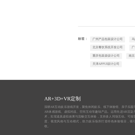
标签：
广州产品包装设计公司
乌
北京餐饮系统开发公司
广
重庆包装袋设计公司
南京
天津APPUI设计公司
AR+3D+VR定制
深耕AR互动娱乐游戏开发，聚焦休闲娱乐、线下体验馆、亲子乐园
AR体感游戏、虚拟对战、空间互动等趣味产品。运用先进AR渲染
术，实现逼真虚拟效果与流畅交互体验，支持多人同场互动。可按
度、视觉风格与互动模式，助力娱乐场所打造特色体验项目，吸
收。