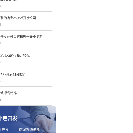
0
靠谱的淘宝小游戏开发公司
8
件开发公司如何梳理合作全流程
8
引流活动如何提升转化
6
APP开发如何控价
6
商城源码优选
4