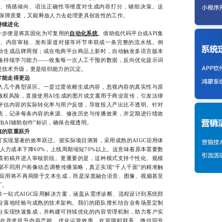
、情感倾向、语法正确性等维度对生成内容打分，辅助决策。这
能保障质量，又能释放人力去处理更具创造性的工作。
持续进化
步便是将其固化为可复用的
自动化系统
。借助低代码平台或API集
、内容审核、发布渠道对接等环节串联成一条完整的流水线。例
动生成品牌周报；或在电商平台商品上新时，自动触发多语言版本
备持续学习能力——收集每一次人工干预的数据，反向优化提示词
是技术升级，更是组织能力的沉淀。
才能走得更远
几个典型误区。一是过度依赖生成内容，忽视内容的真实性与原
版权风险，直接使用AI生成的图片或文案用于商业宣传，引发法律
评估内容的实际转化率与用户反馈，导致投入产出比不透明。针对
统，记录每条内容的来源、修改历史与传播效果，并定期进行绩效
由AI辅助创作”标识，确保合规透明。
值的双重跃升
现显著的效率跃迁。据实际项目测算，采用成熟的AIGC应用体
，人力成本下降60%，上线周期缩短70%以上。这意味着原本需要数
成初稿并进入审核阶段。更重要的是，这种模式支持个性化、规模
据不同用户画像动态调整传播策略，真正实现“千人千面”的精准触
C应用将不再局限于文本生成，而是深度融合语音、图像、视频甚至
厂。
式AIGC应用解决方案，涵盖从需求诊断、流程设计到系统部
业落地经验与成熟的技术架构。我们的团队擅长结合业务场景定制
台实现快速集成，并构建可持续优化的内容管理机制，助力客户实
在寻求提升内容产能、优化运营效率，欢迎随时联系，微信同号