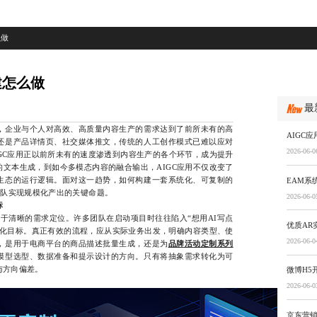
么做
建怎么做
最
企业与个人对高效、高质量内容生产的需求达到了前所未有的高
AIGC
还是产品详情页、社交媒体推文，传统的人工创作模式已难以应对
2026-06-0
GC应用正以前所未有的速度渗透到内容生产的各个环节，成为提升
文本生成，到如今多模态内容的融合输出，AIGC应用不仅改变了
生态的运行逻辑。面对这一趋势，如何构建一套系统化、可复制的
EAM系
团队实现规模化产出的关键命题。
2026-06-0
标
于清晰的需求定位。许多团队在启动项目时往往陷入“想用AI写点
优质AR
量化目标。真正有效的流程，应从实际业务出发，明确内容类型、使
2026-06-0
，是用于电商平台的商品描述批量生成，还是为
品牌活动定制系列
模型选型、数据准备和提示设计的方向。只有将抽象需求转化为可
与方向偏差。
微博H5
2026-06-0
京东营