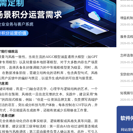
2026-06-0
增益机
2026-05-3
服务流
2026-05-3
才能行稳致远
怎样选
与风格一致性。当前主流的AIGC模型涵盖通用大模型（如GPT
律专用模型）以及轻量级本地部署模型。对于大多数内容生产场景
2026-05-2
控性，选择具备良好微调能力的中等规模模型更为稳妥。同时，高
。在数据准备阶段，需建立结构化的语料库，包含典型句式、风格
安防软
实用户反馈中的偏好与禁忌，以提升生成内容的可信度与接受度。
2026-05-2
的意图
关键词堆砌，而是一门融合语言学、心理学与逻辑结构的艺术。一个
短视频
输出符合预期、风格统一且信息完整的文本。实践中，建议采用“角
考”的四段式模板，例如：“你是一位资深品牌文案，负责撰写高端护
2026-05-2
洁的语言，突出成分科技与用户体验，每条控制在120字以内，并
种方式，不仅能提高生成效率，还能有效减少后期修改工作量。
才是最优解
全依赖自动化仍存在事实错误、逻辑断裂或风格失真等问题。因
关重要。建议设置三级审核流程：第一层由AI自动过滤明显违规或
义校验与风格调优；第三层由最终负责人确认发布。此外，可引入