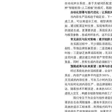
自动化评分系统，基于关键词匹配度
种“智能初筛+人工精修”的模式，既
自动化部署与迭代优化：让系统
当内容生产流程趋于稳定后，下一
成工具，可以将提示工程、模型调用
如，通过配置定时任务，实现每周自
的描述生成。更重要的是，系统应具
与模型参数，形成闭环迭代。这不仅
常见误区与应对策略：避开陷阱
在实践过程中，不少团队容易陷入
创性，导致品牌形象受损；二是忽略
纠纷；三是缺乏效果追踪机制，无法
这些问题，建议建立内容资产管理系
复盘。同时，所有生成内容必须标注“
预期成果与未来展望：效率与价
经过系统化的全流程搭建，企业可实
系后，内容产出效率平均提升300%
天完成的内容任务，可在几小时内完
化与实时化的内容生产，使品牌能根
达。随着技术不断演进，未来的AIG
虚拟人交互，构建全链路智能内容工
我们专注于为企业与创作者提供一站
署的全生命周期服务，拥有丰富的行
高效的提示工程体系，利用低代码平
现内容生产的智能化转型。如果您正