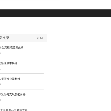
新文章
更多>
应用全流程搭建怎么做
6
统隐性成本揭秘
5
实景开发公司标准
4
开发如何实现裂变传播
3
销工具开发公司解决方案