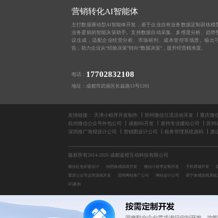
营销转化AI智能体
主打数据驱动型AI智能体开发，基于企业自有业务数据定制训练模
业务逻辑的智能决策助手。支持数据自动采集、多维度分析、趋势
议生成，适配企业经营分析、市场研判、成本管控等场景。输出
告，助力企业从“经验决策”转向“数据决策”，提升经营精准度。
17702832108
电话：
地址：成都市武侯区长益路13号1201
友情链接：
天津小程序开发制作
郑州微信引流活动开发
重庆微
杭州微信公众号外包公司
成都H5开发
泉州专业建站公司
苏州
深圳推广海报设计公司
营销图设计公司
租务管理系统源码
唐
版权所有2014-2026 成都蓝橙互动科技有限公司
微信红包封面设计
拍照体感游戏开发
微信小程序定制开发
手机商城开发
重庆公众号运营游戏开发
昆明网站推广公司
网站设计公司
西宁体感游戏系统
H5案例