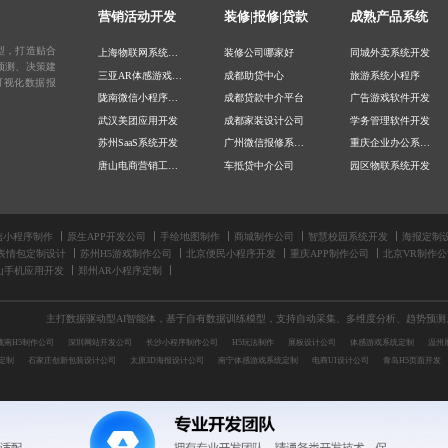
营销活动开发
装修|报修|贷款
成熟产品系统
型，打造贴合
上海物联网系统开发
装修公司哪家好
同城外卖系统开发
预测、决策建
三亚AR体感游戏定制
成都助贷中心
旅游系统小程序
可视化数据报
陇南微信小程序开发
成都贷款中介平台
广告游戏软件开发
武汉美团应用开发
成都家装设计公司
学务管理软件开发
苏州SaaS系统开发
广州微信报修系统定制
重庆企业办公系统开发
唐山电商营销工具开发
车抵贷中介公司
园区物联系统开发
汕头SEM推广公司
微信报修系统
北京任务平台APP开发
合肥小红书营销活动开发
企业贷款申请
物业管理APP开发
北京公众号开发收费
手机报修系统
数字园区软件源码
信小程序制作
原生APP开发公司
手绘地图制作
商城制作公司
智慧校园系统开发
海报定制
表情包定制设计
苏州H5游戏制作公司
北京便民小程序开发
重庆APP制作公司
北京VR制作公
重庆软件开发外包公司
二维码报修系统
私域裂变软件开发
山手机应用开发
郑州AR小程序定制
重庆数字营销活动开发
成都北欧风装修
流量主游戏APP开发
现成软件供应商
北京装饰装修公司
无人直播系统源码
主打数据驱动型AI智能体，基于自有数据训练模型，支持自动采集、多维度分析、趋势预
陇南H5制作公司
深圳网站开发公司
长沙小程序制作公司
H5玩法制作
展板设计公司
体感游戏系统定制
温州
定制
石家庄创新包装设计公司
太原3D海报设计公司
南宁体感游戏系统定制
电商UI设计公司
青岛H5页面开发