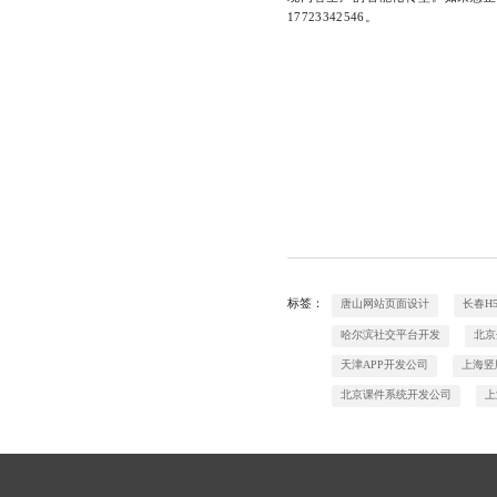
17723342546。
标签：
唐山网站页面设计
长春H
哈尔滨社交平台开发
北京
天津APP开发公司
上海竖
北京课件系统开发公司
上