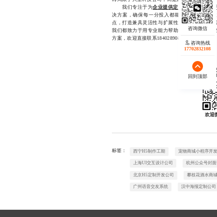
我们专注于为
企业提供定制化的AI智能体
决方案，确保每一分投入都能转化为实际生产
点，打造兼具灵活性与扩展性的智能系统。无
我们都致力于用专业能力帮助客户实现降本增
方案，欢迎直接联系18402890810
咨询热线
17702832108
回到顶部
欢迎
标签：
西宁H5制作工期
宠物商城小程序开
上海UI交互设计公司
杭州公众号封面
北京H5定制开发公司
攀枝花酒水商
广州语音交友系统
汉中海报定制公司