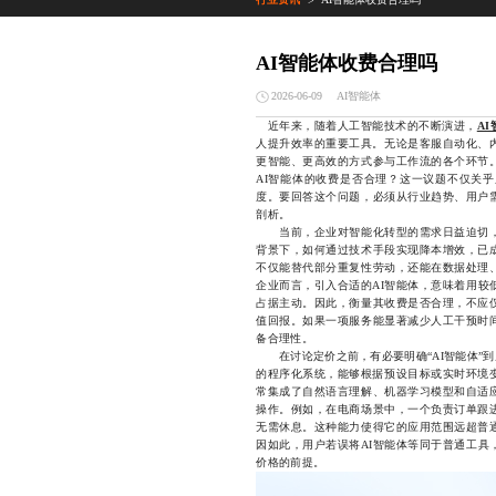
>
AI智能体收费合理吗
AI智能体
2026-06-09
近年来，随着人工智能技术的不断演进，
A
人提升效率的重要工具。无论是客服自动化、内
更智能、更高效的方式参与工作流的各个环节
AI智能体的收费是否合理？这一议题不仅关
度。要回答这个问题，必须从行业趋势、用户
剖析。
当前，企业对智能化转型的需求日益迫切，
背景下，如何通过技术手段实现降本增效，已成
不仅能替代部分重复性劳动，还能在数据处理
企业而言，引入合适的AI智能体，意味着用较
占据主动。因此，衡量其收费是否合理，不应
值回报。如果一项服务能显著减少人工干预时
备合理性。
在讨论定价之前，有必要明确“AI智能体”到
的程序化系统，能够根据预设目标或实时环境变
常集成了自然语言理解、机器学习模型和自适
操作。例如，在电商场景中，一个负责订单跟
无需休息。这种能力使得它的应用范围远超普
因如此，用户若误将AI智能体等同于普通工具
价格的前提。